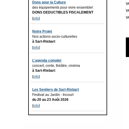
Dons pour la Culture
v
des équipements pour vivre ensemble!
v
DONS DEDUCTIBLES FISCALEMENT
v
[
info
]
Notre Projet
Nos actions socio-culturelles
à Sart-Risbart
[
info
]
L'agenda complet
concert, conte, théâtre, cinéma
à Sart-Risbart
[
info
]
Les Sentiers de Sart-Risbart
Festival au Jardin - Incourt
du 20 au 23 Août 2026
[
info
]