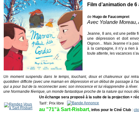
Film d’animation de 6
de
Hugo de Faucompret
Avec Yolande Moreau, Ar
Jeanne, 8 ans, est une petite 
une dépression et doit env
Oignon... Mais Jeanne n’a pas c
à la campagne, il n’y a rien à
toute attente, les vacances s’a
Un moment suspendu dans le temps, touchant, doux et chaleureux qui retransc
quotidien difficile (avec une maman en dépression et un début de passage à l'
qui a pour but de la reconnecter avec son innocence et lui réapprendre à rêver
une Normandie féerique, un monde fantastique proche de la nature qui nous déco
Un échange sera proposé à la suite de la projection + réo
Tarif : Prix libre
_
au "71"à Sart-Risbart,
infos pour le Ciné Club
:
cli