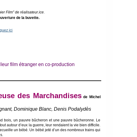
ier Film” de réalisateur.ice.
uverture de la buvette.
iquez ici
lleur film étranger en co-production
ieuse des Marchandises
de Michel
ignant, Dominique Blanc, Denis Podalydès
rand bois, un pauvre bûcheron et une pauvre bûcheronne. Le
rtout autour d’eux la guerre, leur rendaient la vie bien difficile.
ecueille un bébé. Un bébé jeté d’un des nombreux trains qui
s.