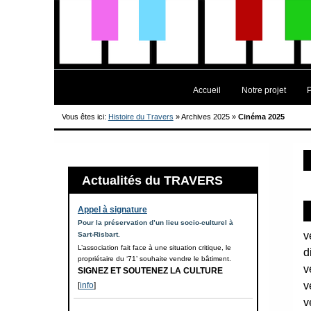
Accueil
Notre projet
Vous êtes ici:
Histoire du Travers
»
Archives 2025
»
Cinéma 2025
Actualités du TRAVERS
Appel à signature
Pour la préservation d’un lieu socio-culturel à
v
Sart-Risbart.
L’association fait face à une situation critique, le
d
propriétaire du ‘71’ souhaite vendre le bâtiment.
v
SIGNEZ ET SOUTENEZ LA CULTURE
v
[
info
]
v