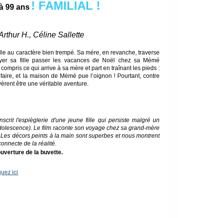
! FAMILIAL !
 à 99 ans
thur H., Céline Sallette
fille au caractère bien trempé. Sa mère, en revanche, traverse
oyer sa fille passer les vacances de Noël chez sa Mémé
ompris ce qui arrive à sa mère et part en traînant les pieds :
 faire, et la maison de Mémé pue l’oignon ! Pourtant, contre
vèrent être une véritable aventure.
rit l'espièglerie d'une jeune fille qui persiste malgré un
adolescence). Le film raconte son voyage chez sa grand-mère
. Les décors peints à la main sont superbes et nous montrent
nnecte de la réalité.
uverture de la buvette.
quez ici