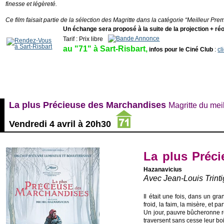
finesse et légèreté.
Ce film faisait partie de la sélection des Magritte dans la catégorie “Meilleur Prem
Un échange sera proposé à la suite de la projection + réo
Tarif : Prix libre
_
au "71" à Sart-Risbart,
infos pour le Ciné Club
:
cl
La plus Précieuse des Marchandises
Magritte du mei
Vendredi 4 avril à 20h30
La plus Préc
Hazanavicius
Avec Jean-Louis Trint
Il était une fois, dans un g
froid, la faim, la misère, et pa
Un jour, pauvre bûcheronne r
traversent sans cesse leur boi