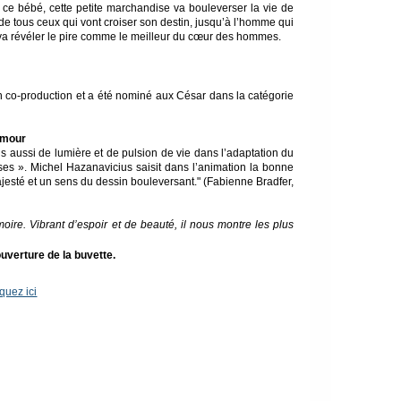
, ce bébé, cette petite marchandise va bouleverser la vie de
 de tous ceux qui vont croiser son destin, jusqu’à l’homme qui
re va révéler le pire comme le meilleur du cœur des hommes.
en co-production et a été nominé aux César dans la catégorie
’amour
is aussi de lumière et de pulsion de vie dans l’adaptation du
s ». Michel Hazanavicius saisit dans l’animation la bonne
ajesté et un sens du dessin bouleversant." (Fabienne Bradfer,
ire. Vibrant d’espoir et de beauté, il nous montre les plus
uverture de la buvette.
iquez ici