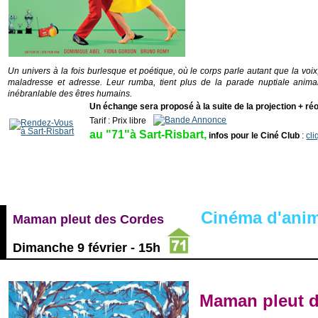
Un univers à la fois burlesque et poétique, où le corps parle autant que la voi
maladresse et adresse. Leur rumba, tient plus de la parade nuptiale anim
inébranlable des êtres humains.
Un échange sera proposé à la suite de la projection + réo
Tarif : Prix libre
_
au "71"à Sart-Risbart,
infos pour le Ciné Club
:
cli
Cinéma d'anim
Maman pleut des Cordes
-------
Dimanche 9 février - 15h
Maman pleut 