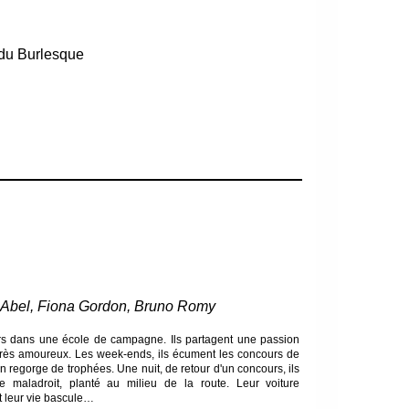
 du Burlesque
 Abel, Fiona Gordon, Bruno Romy
urs dans une école de campagne. Ils partagent une passion
 très amoureux. Les week-ends, ils écument les concours de
 regorge de trophées. Une nuit, de retour d'un concours, ils
ire maladroit, planté au milieu de la route. Leur voiture
Et leur vie bascule…