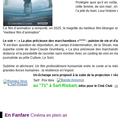
Protégée quoi qu’il en coûte
cette femme, de son mari , et
l’a jeté du train. Leur histoi
Ce film d’animation a remporté, en 2025, le magritte du meilleur film étranger 
“meilleur film d’animation”
Le soir + : « La plus précieuse des marchandises »***** : pulsion de vie et d
"Il est bien question de déportation, de camps d’extermination, de la Shoah, ma
superbe conte de Jean-Claude Grumberg, « La plus précieuse des marchandise
distance et la possibilité de raconter sans montrer. Avec un casting de voix en m
journaliste au pôle Culture, Le Soir)
Sublime et déchirant. Un film profondément humaniste entre le conte et la mémo
grandes forces humaines : la résilience et l’espoir.
Un échange sera proposé à la suite de la projection + réo
Tarif : Prix libre
_
au "71" à Sart-Risbart,
infos pour le Ciné Club
:
cl
En Fanfare
Cinéma en plein air