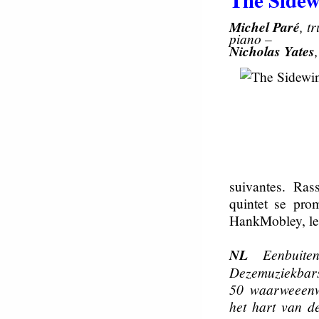
Michel Paré
, t
piano –
Nicholas Yates
suivantes. Ra
quintet se pr
HankMobley, les
NL
Eenbuiten
Dezemuziekbarst
50 waarweeenwa
het hart van d