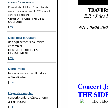
culturel à Sart-Risbart.
L’association fait face à une situation
TRAVER
critique, le propriétaire du ‘71’ souhaite
E.R : Jules
vendre le bâtiment.
SIGNEZ ET SOUTENEZ LA
CULTURE
NN : 0806 300
[
info
]
Dons pour la Culture
des équipements pour vivre
ensemble!
DONS DEDUCTIBLES
FISCALEMENT
[
info
]
Notre Projet
Nos actions socio-culturelles
à Sart-Risbart
[
info
]
Concert J
THE SI
L'agenda complet
concert, conte, théâtre, cinéma
à Sart-Risbart
[
info
]