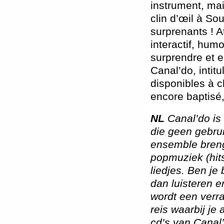
instrument, ma
clin d’œil à So
surprenants ! A
interactif, hum
surprendre et 
Canal’do, intit
disponibles à c
encore baptisé
NL
Canal’do is
die geen gebru
ensemble breng
popmuziek (hit
liedjes. Ben j
dan luisteren e
wordt een verr
reis waarbij j
cd’s van Canal