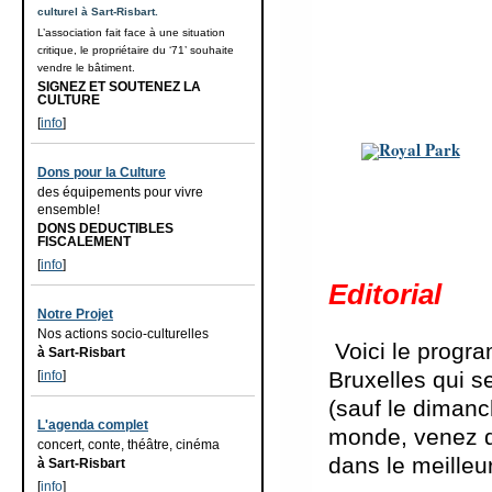
culturel à Sart-Risbart.
L’association fait face à une situation
critique, le propriétaire du ‘71’ souhaite
vendre le bâtiment.
SIGNEZ ET SOUTENEZ LA
CULTURE
[
info
]
Dons pour la Culture
des équipements pour vivre
ensemble!
DONS DEDUCTIBLES
FISCALEMENT
[
info
]
Editorial
Notre Projet
Nos actions socio-culturelles
Voici le progra
à Sart-Risbart
Bruxelles qui s
[
info
]
(sauf le dimanc
L'agenda complet
monde, venez d
concert, conte, théâtre, cinéma
dans le meilleur
à Sart-Risbart
[
info
]