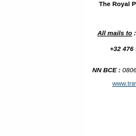
Th
e Royal P
All mails to
:
+32 476 
NN BCE :
0806
www.tra