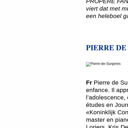
PROPERE FANF
viert dat met m
een heleboel g
PIERRE DE
Fr
Pierre de Su
enfance. Il app
l’adolescence, 
études en Journ
«Koninklijk Con
master en pian
Loriers, Kris D