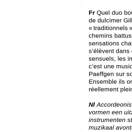
Fr
Quel duo bou
de dulcimer Gi
« traditionnels
chemins battus,
sensations char
s’élèvent dans
sensuels, les i
c’est une musiq
Paeffgen sur so
Ensemble ils on
réellement ple
Nl
Accordeonist
vormen een uitz
instrumenten s
muzikaal avontu