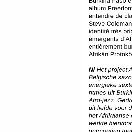
Burkina Faso e
album Freedom
entendre de cla
Steve Coleman
identité très o
émergents d’Af
entièrement bur
Afrikän Protok
Nl
Het project 
Belgische saxo
energieke sexte
ritmes uit Bur
Afro-jazz. Gedr
uit liefde voor
het Afrikaanse 
werkte hiervoo
ontmoeting met