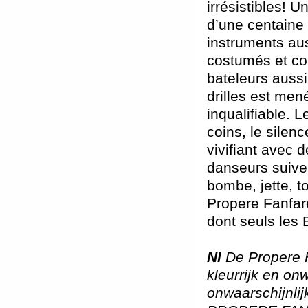
irrésistibles! 
d’une centaine
instruments aus
costumés et co
bateleurs aussi
drilles est men
inqualifiable. 
coins, le silen
vivifiant avec 
danseurs suiven
bombe, jette, t
Propere Fanfar
dont seuls les 
Nl
De Propere 
kleurrijk en on
onwaarschijnli