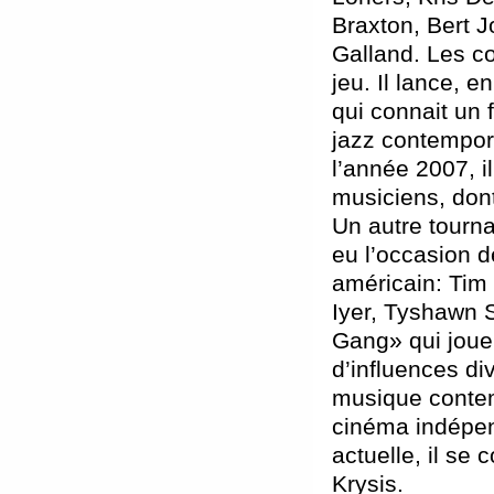
Braxton, Bert J
Galland. Les co
jeu. Il lance, 
qui connait un f
jazz contempor
l’année 2007, i
musiciens, don
Un autre tourna
eu l’occasion d
américain: Tim 
Iyer, Tyshawn S
Gang» qui joue 
d’influences div
musique contemp
cinéma indépend
actuelle, il se
Krysis.