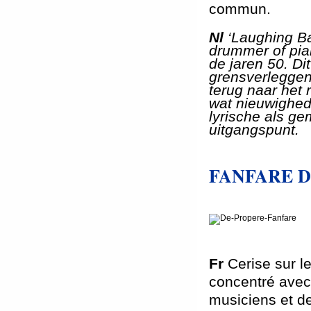
commun.
Nl
‘Laughing Ba
drummer of pian
de jaren 50. Di
grensverleggen
terug naar het 
wat nieuwighed
lyrische als g
uitgangspunt.
FANFARE 
Fr
Cerise sur l
concentré avec
musiciens et de