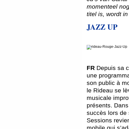
momenteel nog 
titel is, wordt 
JAZZ
UP
FR
Depuis sa c
une programmat
son public à m
le Rideau se l
musicale improv
présents. Dans 
succès lors de
Sessions revie
mobile qui s’ad