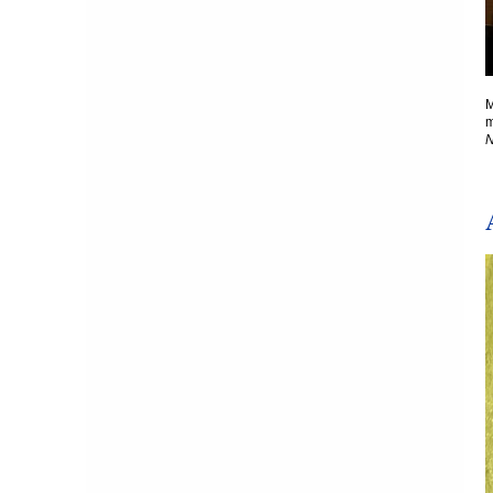
M
m
N