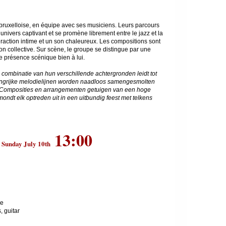
bruxelloise, en équipe avec ses musiciens. Leurs parcours
n univers captivant et se promène librement entre le jazz et la
action intime et un son chaleureux. Les compositions sont
çon collective. Sur scène, le groupe se distingue par une
e présence scénique bien à lui.
ombinatie van hun verschillende achtergronden leidt tot
dingrijke melodielijnen worden naadloos samengesmolten
 op. Composities en arrangementen getuigen van een hoge
ondt elk optreden uit in een uitbundig feest met telkens
13:00
Sunday July 10th
ce
 guitar