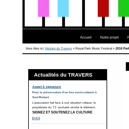
Accueil
Notre projet
Vous êtes ici:
Histoire du Travers
»
Royal Park Music Festival
»
2016 Par
Actualités du TRAVERS
Appel à signature
Pour la préservation d’un lieu socio-culturel à
Sart-Risbart.
L’association fait face à une situation critique, le
propriétaire du ‘71’ souhaite vendre le bâtiment.
SIGNEZ ET SOUTENEZ LA CULTURE
[
info
]