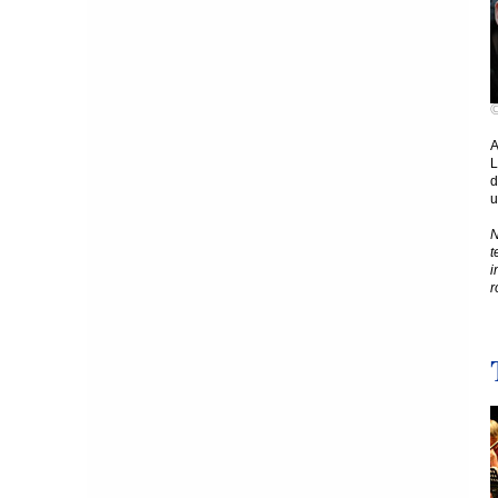
A
L
d
u
N
t
i
r