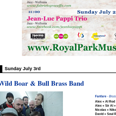
Sunday July 3rd
Wild Boar & Bull Brass Band
Fanfare
-
Brus
Alex « Al Ro
Alex « Sir Al 
Nicolas « Niko
David « Soul R