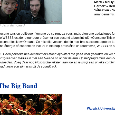
Marti « McFly 
Herbert « Herb
Sébastien « S
arrangements
© Jens damgaard
ucune tension politique n’émane de ce rendez-vous, mais bien une audacieuse fusi
e WBBBB est de retour pour présenter son second album intitulé «Consume This!», 
e sonorités New Orleans. Ce mix effervescent de hip hop-brass accompagné de t
ne énergie décapante en live. Si le hip hop-brass était un roadmovie, WBBBB en s
L Geen politieke beeldenstormers maar vrijbuiters die gaan voor gedurfde en ver 
erugkeer van WBBBBb met een tweede cd onder de arm. Op het programma een bo
nvloeden. Voeg daar nog filosofische teksten aan toe en je krijgt een unieke combina
oadmovie zou zijn, was dit de soundtrack.
The Big Band
Warwick Universit