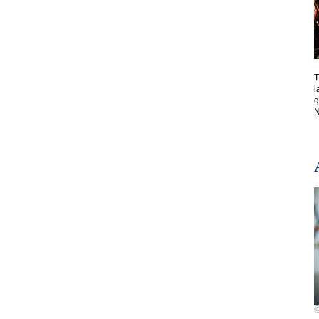
T
l
q
N