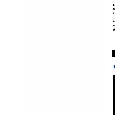
D
a
c
N
w
d