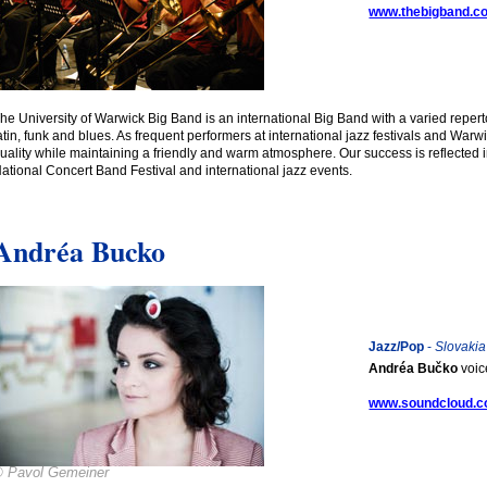
www.thebigband.co
he University of Warwick Big Band is an international Big Band with a varied reperto
atin, funk and blues. As frequent performers at international jazz festivals and Warw
uality while maintaining a friendly and warm atmosphere. Our success is reflected
ational Concert Band Festival and international jazz events.
Andréa Bucko
Jazz/Pop
-
Slovakia
Andréa Bučko
voic
www.soundcloud.co
© Pavol Gemeiner