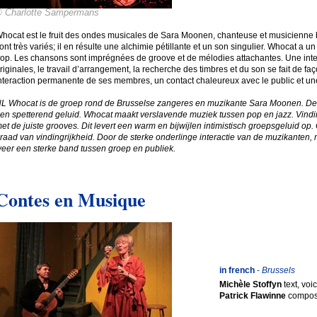
© Charlotte Sampermans
hocat est le fruit des ondes musicales de Sara Moonen, chanteuse et musicienne 
ont très variés; il en résulte une alchimie pétillante et un son singulier. Whocat a u
op. Les chansons sont imprégnées de groove et de mélodies attachantes. Une inter
riginales, le travail d’arrangement, la recherche des timbres et du son se fait de fa
nteraction permanente de ses membres, un contact chaleureux avec le public et un
L Whocat is de groep rond de Brusselse zangeres en muzikante Sara Moonen. De c
en spetterend geluid. Whocat maakt verslavende muziek tussen pop en jazz. Vin
et de juiste grooves. Dit levert een warm en bijwijlen intimistisch groepsgeluid
raad van vindingrijkheid. Door de sterke onderlinge interactie van de muzikanten, m
eer een sterke band tussen groep en publiek.
Contes en Musique
in french
-
Brussels
Michèle Stoffyn
text, voi
Patrick Flawinne
compos,