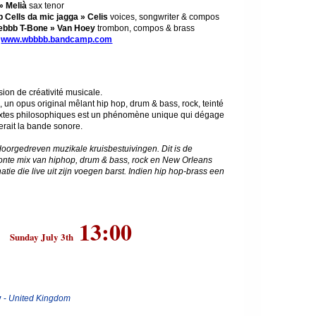
» Melià
sax tenor
 Cells da mic jagga » Celis
voices, songwriter & compos
ebbb T-Bone » Van Hoey
trombon, compos & brass
.
www.wbbbb.bandcamp.com
on de créativité musicale.
un opus original mêlant hip hop, drum & bass, rock, teinté
extes philosophiques est un phénomène unique qui dégage
erait la bande sonore.
doorgedreven muzikale kruisbestuivingen. Dit is de
nte mix van hiphop, drum & bass, rock en New Orleans
tie die live uit zijn voegen barst. Indien hip hop-brass een
13:00
Sunday July 3th
y
-
United Kingdom