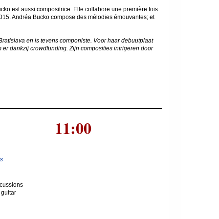
o est aussi compositrice. Elle collabore une première fois
n 2015. Andréa Bucko compose des mélodies émouvantes; et
atislava en is tevens componiste. Voor haar debuutplaat
r dankzij crowdfunding. Zijn composities intrigeren door
11:00
rs
cussions
 guitar