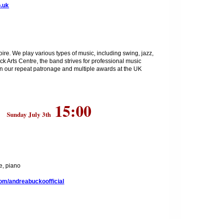
.uk
ire. We play various types of music, including swing, jazz,
ick Arts Centre, the band strives for professional music
 in our repeat patronage and multiple awards at the UK
15:00
Sunday July 3th
e, piano
m/andreabuckoofficial