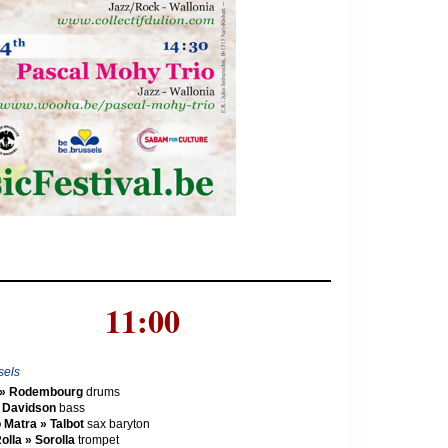
11:00
sels
d » Rodembourg
drums
» Davidson
bass
 Matra » Talbot
sax baryton
olla » Sorolla
trompet