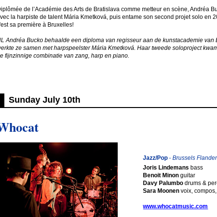
iplômée de l’Académie des Arts de Bratislava comme metteur en scène, Andréa Buck
vec la harpiste de talent Mária Kmetková, puis entame son second projet solo e
'est sa première à Bruxelles!
L Andréa Bucko behaalde een diploma van regisseur aan de kunstacademie van Br
erkte ze samen met harpspeelster Mária Kmetková. Haar tweede soloproject kwam e
e fijnzinnige combinatie van zang, harp en piano.
Sunday July 10th
Whocat
Jazz/Pop
-
Brussels Flande
Joris Lindemans
bass
Benoit Minon
guitar
Davy Palumbo
drums & per
Sara Moonen
voix, compos,
www.whocatmusic.com