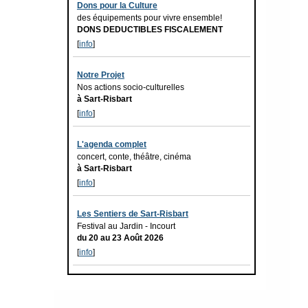
Dons pour la Culture
des équipements pour vivre ensemble!
DONS DEDUCTIBLES FISCALEMENT
[
info
]
Notre Projet
Nos actions socio-culturelles
à Sart-Risbart
[
info
]
L'agenda complet
concert, conte, théâtre, cinéma
à Sart-Risbart
[
info
]
Les Sentiers de Sart-Risbart
Festival au Jardin - Incourt
du 20 au 23 Août 2026
[
info
]