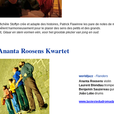
ichèle Stoffyn crée et adapte des histoires, Patrick Flawinne les pare de notes de 
êlent harmonieusement pour le plaisir des sens des petits et des grands.
L Gitaar en stem vormen eën, voor het grootste plezier van jong en oud.
Ananta Roosens Kwartet
world/jazz
-
Flanders
Ananta Roosens
violin
Laurent Blondiau
trompe
Benjamin Sauzereau
gui
João Lobo
drums
www.lasiestedudromada