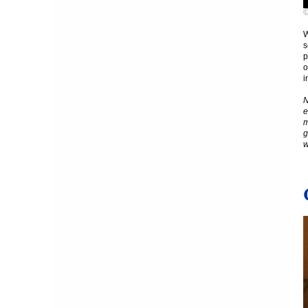
W
s
p
o
i
N
e
m
g
w