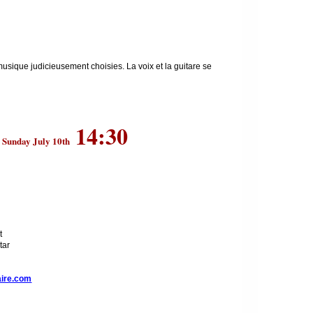
musique judicieusement choisies. La voix et la guitare se
14:30
Sunday July 10th
t
tar
ire.com