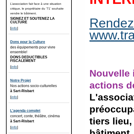
L’association fait face à une situation
critique, le propriétaire du ‘71’ souhaite
vendre le bâtiment.
Rendez
SIGNEZ ET SOUTENEZ LA
CULTURE
[
info
]
www.tr
Dons pour la Culture
des équipements pour vivre
ensemble!
DONS DEDUCTIBLES
FISCALEMENT
[
info
]
Nouvelle 
Notre Projet
actions d
Nos actions socio-culturelles
à Sart-Risbart
L'associat
[
info
]
préoccupa
L'agenda complet
concert, conte, théâtre, cinéma
tiers lieu
à Sart-Risbart
[
info
]
bâtiment.