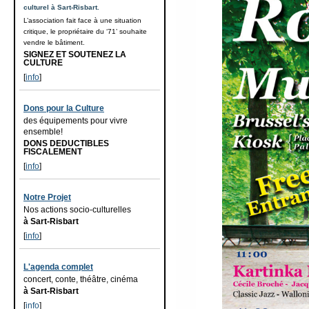
culturel à Sart-Risbart.
L’association fait face à une situation
critique, le propriétaire du ‘71’ souhaite
vendre le bâtiment.
SIGNEZ ET SOUTENEZ LA
CULTURE
[
info
]
Dons pour la Culture
des équipements pour vivre
ensemble!
DONS DEDUCTIBLES
FISCALEMENT
[
info
]
Notre Projet
Nos actions socio-culturelles
à Sart-Risbart
[
info
]
L'agenda complet
concert, conte, théâtre, cinéma
à Sart-Risbart
[
info
]