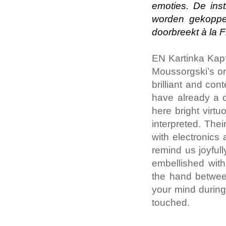
emoties. De inst
worden gekoppel
doorbreekt à la 
EN Kartinka Kарт
Moussorgski’s ori
brilliant and con
have already a 
here bright virtu
interpreted. Thei
with electronics
remind us joyful
embellished with
the hand betwee
your mind during 
touched.