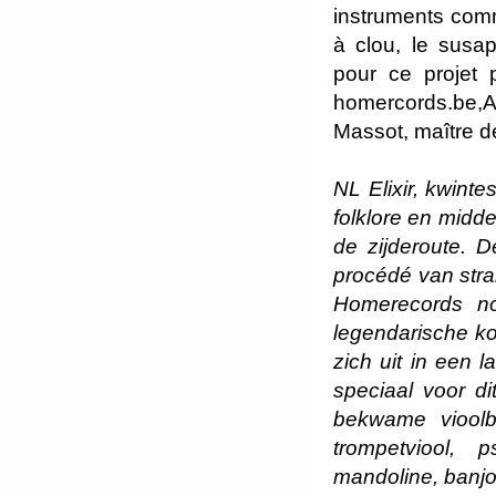
instruments comme
à clou, le susap
pour ce projet 
homercords.be,Au
Massot, maître de
NL Elixir, kwint
folklore en midd
de zijderoute. 
procédé van stra
Homerecords n
legendarische ko
zich uit in een
speciaal voor di
bekwame vioolb
trompetviool, p
mandoline, banjo,