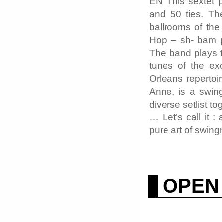
EN This sextet p
and 50 ties. The
ballrooms of the
Hop – sh- bam p
The band plays t
tunes of the ex
Orleans repertoi
Anne, is a swin
diverse setlist t
… Let’s call it :
pure art of swing
OPEN 