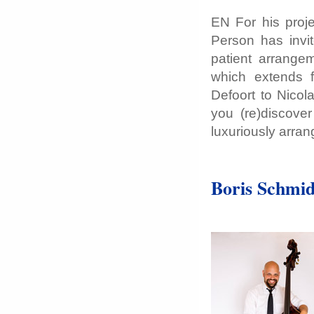
EN For his pro
Person has invit
patient arrange
which extends f
Defoort to Nicol
you (re)discove
luxuriously arran
Boris Schmid