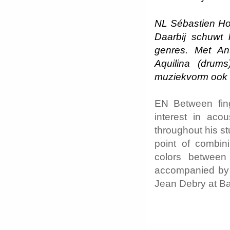
NL Sébastien Hog
Daarbij schuwt 
genres. Met An
Aquilina (drum
muziekvorm ook l
EN Between fing
interest in aco
throughout his s
point of combin
colors between
accompanied by 
Jean Debry at Ba