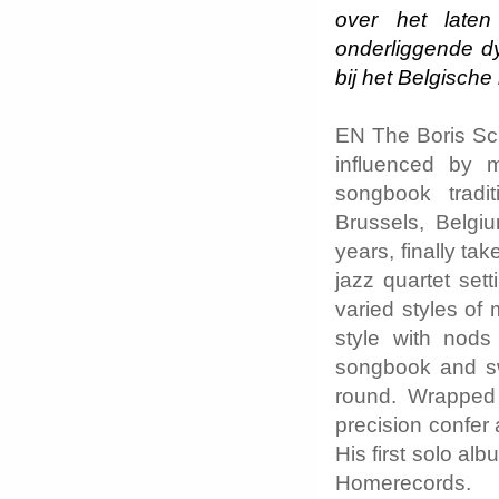
over het late
onderliggende d
bij het Belgisch
EN The Boris Sch
influenced by 
songbook tradi
Brussels, Belgi
years, finally ta
jazz quartet set
varied styles of
style with nods
songbook and swi
round. Wrapped 
precision confer
His first solo a
Homerecords.