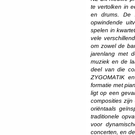
te vertolken in 
en drums. De 
opwindende uitv
spelen in kwarte
vele verschille
om zowel de band
jarenlang met de
muziek en de laa
deel van die co
ZYGOMATIK en 
formatie met pian
ligt op een gevar
composities zijn
oriëntaals geïn
traditionele opv
voor dynamische
concerten, en de 