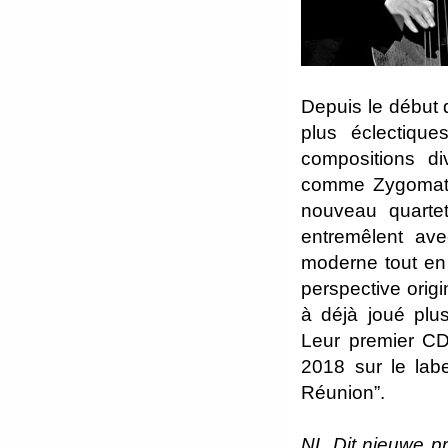
Depuis le début de
plus éclectiqu
compositions div
comme Zygomatik 
nouveau quarte
entremêlent ave
moderne tout en 
perspective origi
à déjà joué plu
Leur premier CD 
2018 sur le labe
Réunion”.
NL Dit nieuwe pr