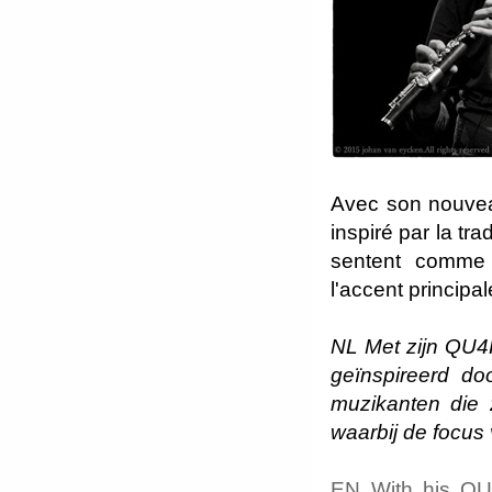
Avec son nouvea
inspiré par la tra
sentent comme 
l'accent principal
NL Met zijn QU4R
geïnspireerd doo
muzikanten die 
waarbij de focus 
EN With his QU4