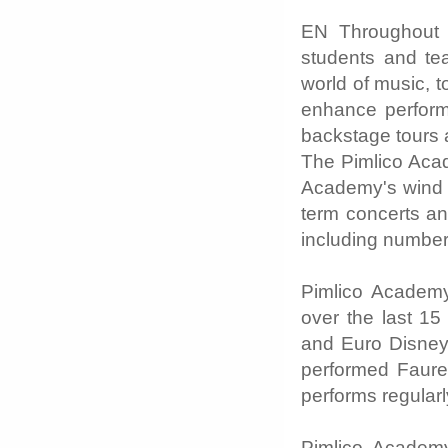
EN Throughout 
students and te
world of music, t
enhance perform
backstage tours a
The Pimlico Aca
Academy's wind a
term concerts an
including numbers
Pimlico Academ
over the last 15
and Euro Disney 
performed Faure
performs regularl
Pimlico Academ