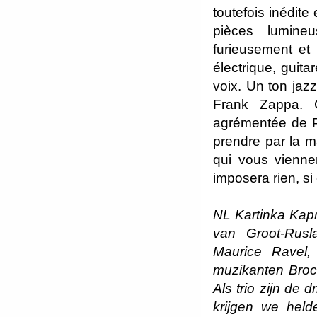
toutefois inédite
pièces lumineu
furieusement et 
électrique, guitar
voix. Un ton jaz
Frank Zappa. C
agrémentée de P
prendre par la m
qui vous viennen
imposera rien, si
NL Kartinka Kарт
van Groot-Rusl
Maurice Ravel, 
muzikanten Broch
Als trio zijn de
krijgen we held