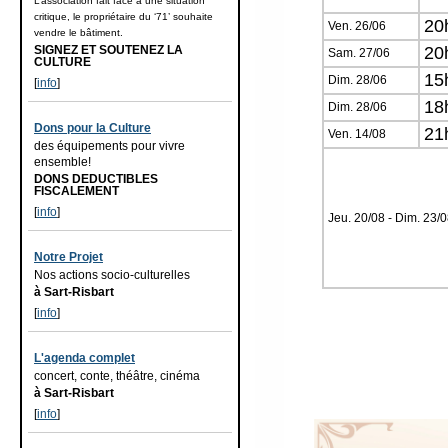
L’association fait face à une situation
critique, le propriétaire du ‘71’ souhaite
20
Ven. 26/06
vendre le bâtiment.
20
SIGNEZ ET SOUTENEZ LA
Sam. 27/06
CULTURE
15
Dim. 28/06
[
info
]
18
Dim. 28/06
Dons pour la Culture
21
Ven. 14/08
des équipements pour vivre
ensemble!
DONS DEDUCTIBLES
FISCALEMENT
[
info
]
Jeu. 20/08 - Dim. 23/
Notre Projet
Nos actions socio-culturelles
à Sart-Risbart
[
info
]
L'agenda complet
concert, conte, théâtre, cinéma
à Sart-Risbart
[
info
]