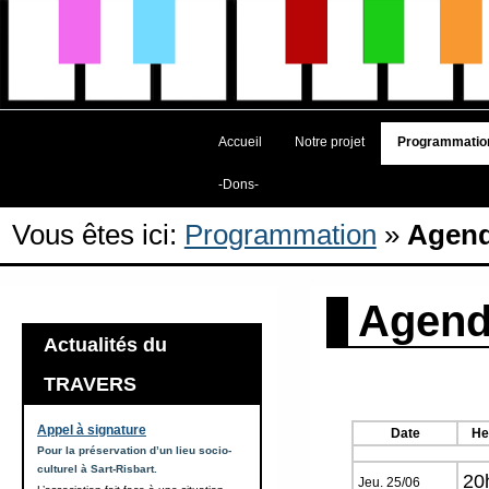
Accueil
Notre projet
Programmatio
-Dons-
Vous êtes ici:
Programmation
»
Agend
Agen
Actualités du
TRAVERS
Appel à signature
Date
He
Pour la préservation d’un lieu socio-
culturel à Sart-Risbart.
20
Jeu. 25/06