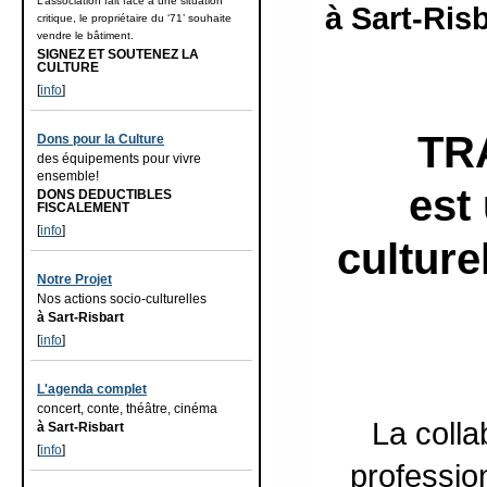
L’association fait face à une situation
à Sart-Ris
critique, le propriétaire du ‘71’ souhaite
vendre le bâtiment.
SIGNEZ ET SOUTENEZ LA
CULTURE
[
info
]
TR
Dons pour la Culture
des équipements pour vivre
ensemble!
est
DONS DEDUCTIBLES
FISCALEMENT
[
info
]
culture
Notre Projet
Nos actions socio-culturelles
à Sart-Risbart
[
info
]
L'agenda complet
concert, conte, théâtre, cinéma
La colla
à Sart-Risbart
[
info
]
professio