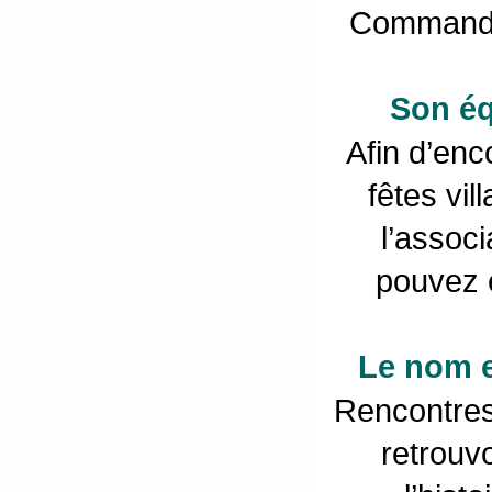
Commandez
Son é
Afin d’enco
fêtes vil
l’assoc
pouvez e
Le nom e
Rencontres
retrouv