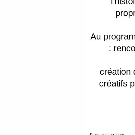
l’hist
propr
Au programm
: renco
création 
créatifs 
Previous page:
Liens