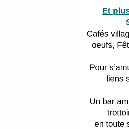
Et plu
Cafés vill
oeufs, Fêt
Pour s’amu
liens 
Un bar amb
trotto
en toute 