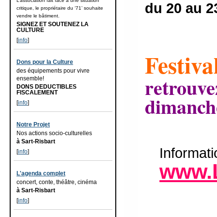
L’association fait face à une situation
du 20 au 2
critique, le propriétaire du ‘71’ souhaite
vendre le bâtiment.
SIGNEZ ET SOUTENEZ LA
CULTURE
[
info
]
Festiva
Dons pour la Culture
des équipements pour vivre
retrouve
ensemble!
DONS DEDUCTIBLES
FISCALEMENT
dimanche
[
info
]
Notre Projet
Nos actions socio-culturelles
à Sart-Risbart
Informati
[
info
]
www.L
L'agenda complet
concert, conte, théâtre, cinéma
à Sart-Risbart
[
info
]