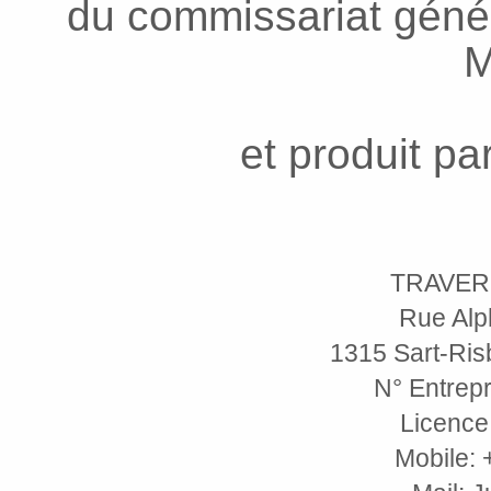
du commissariat génér
M
et produit pa
TRAVER
Rue Alp
1315 Sart-Risb
N° Entrepr
Licence
Mobile: 