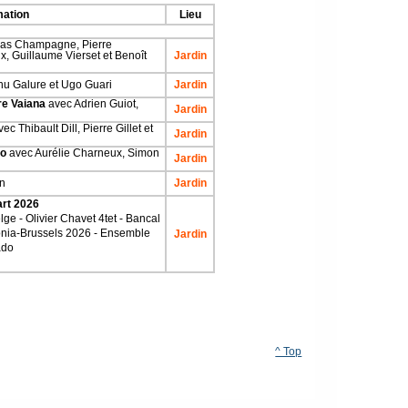
ation
Lieu
as Champagne, Pierre
x, Guillaume Vierset et Benoît
Jardin
u Galure et Ugo Guari
Jardin
rre Vaiana
avec Adrien Guiot,
Jardin
ec Thibault Dill, Pierre Gillet et
Jardin
io
avec Aurélie Charneux, Simon
Jardin
in
Jardin
art 2026
ge - Olivier Chavet 4tet - Bancal
lonia-Brussels 2026 - Ensemble
Jardin
ado
^ Top