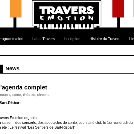
Programmation
Label Travers
Inscription
Histoire du Travers
Li
News
L'agenda complet
oncert, conte, théâtre, cinéma
 Sart-Risbart
ravers Emotion organise
n saison : des concerts, des spectacles de conte, et un ciné club le 1er vendredi du
 été : Le festival "Les Sentiers de Sart-Risbart"