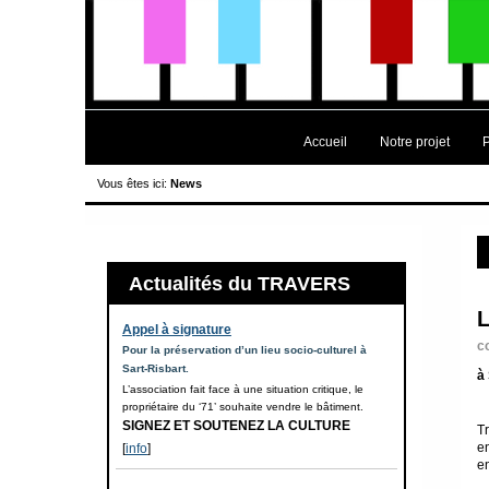
Accueil
Notre projet
Vous êtes ici:
News
Actualités du TRAVERS
Appel à signature
c
Pour la préservation d’un lieu socio-culturel à
Sart-Risbart.
à
L’association fait face à une situation critique, le
propriétaire du ‘71’ souhaite vendre le bâtiment.
SIGNEZ ET SOUTENEZ LA CULTURE
T
e
[
info
]
en