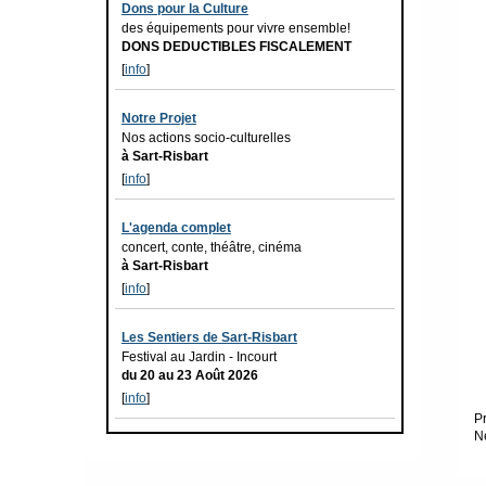
Dons pour la Culture
des équipements pour vivre ensemble!
DONS DEDUCTIBLES FISCALEMENT
[
info
]
Notre Projet
Nos actions socio-culturelles
à Sart-Risbart
[
info
]
L'agenda complet
concert, conte, théâtre, cinéma
à Sart-Risbart
[
info
]
Les Sentiers de Sart-Risbart
Festival au Jardin - Incourt
du 20 au 23 Août 2026
[
info
]
P
N