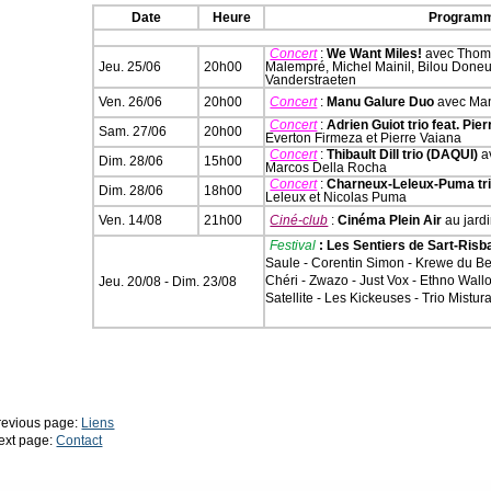
Date
Heure
Programm
Concert
:
We Want Miles!
avec Thom
Jeu. 25/06
20h00
Malempré, Michel Mainil, Bilou Doneu
Vanderstraeten
Ven. 26/06
20h00
Concert
:
Manu Galure Duo
avec Man
Concert
:
Adrien Guiot trio feat. Pie
Sam. 27/06
20h00
Everton Firmeza et Pierre Vaiana
Concert
:
Thibault Dill trio (DAQUI)
av
Dim. 28/06
15h00
Marcos Della Rocha
Concert
:
Charneux-Leleux-Puma tr
Dim. 28/06
18h00
Leleux et Nicolas Puma
Ven. 14/08
21h00
Ciné-club
:
Cinéma Plein Air
au jard
Festival
: Les Sentiers de Sart-Risb
Saule - Corentin Simon - Krewe du Bel
Chéri - Zwazo - Just Vox - Ethno Wal
Jeu. 20/08 - Dim. 23/08
Satellite - Les Kickeuses - Trio Mistur
revious page:
Liens
ext page:
Contact