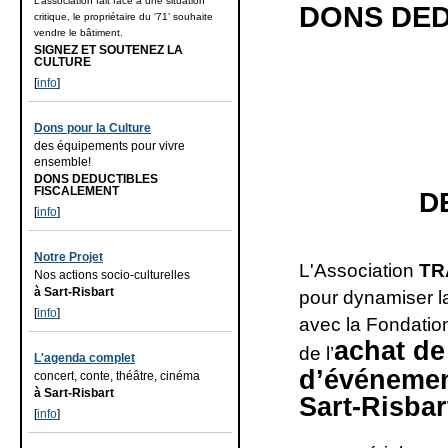
L’association fait face à une situation
DONS DED
critique, le propriétaire du ‘71’ souhaite
vendre le bâtiment.
SIGNEZ ET SOUTENEZ LA
CULTURE
[
info
]
Dons pour la Culture
des équipements pour vivre
ensemble!
DONS DEDUCTIBLES
FISCALEMENT
D
[
info
]
Notre Projet
L'Association
TR
Nos actions socio-culturelles
à Sart-Risbart
pour dynamiser la
[
info
]
avec la Fondation
achat de
de l’
L'agenda complet
d’événemen
concert, conte, théâtre, cinéma
à Sart-Risbart
Sart-Risbar
[
info
]