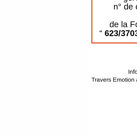
n° de
de la 
“
623/370
Inf
Travers Emotion 