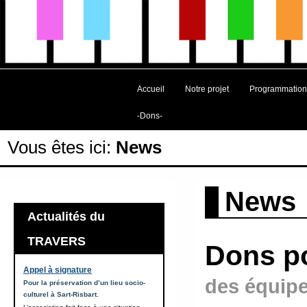
Accueil
Notre projet
Programmation
-Dons-
Vous êtes ici:
News
News
Actualités du
TRAVERS
Dons po
Appel à signature
des équip
Pour la préservation d’un lieu socio-
culturel à Sart-Risbart.