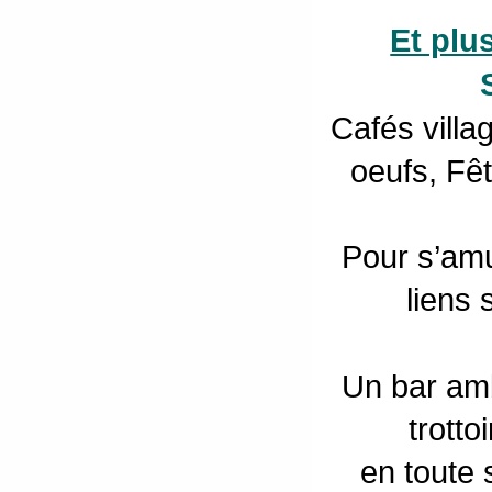
Et plu
Cafés vill
oeufs, Fêt
Pour s’amu
liens 
Un bar amb
trotto
en toute 