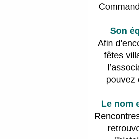
Commandez
Son é
Afin d’enco
fêtes vil
l’assoc
pouvez e
Le nom e
Rencontres
retrouv