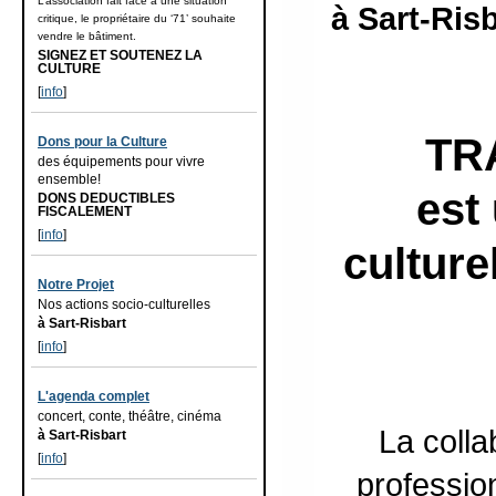
L’association fait face à une situation
à Sart-Ris
critique, le propriétaire du ‘71’ souhaite
vendre le bâtiment.
SIGNEZ ET SOUTENEZ LA
CULTURE
[
info
]
TR
Dons pour la Culture
des équipements pour vivre
ensemble!
est
DONS DEDUCTIBLES
FISCALEMENT
[
info
]
culture
Notre Projet
Nos actions socio-culturelles
à Sart-Risbart
[
info
]
L'agenda complet
concert, conte, théâtre, cinéma
La colla
à Sart-Risbart
[
info
]
professio