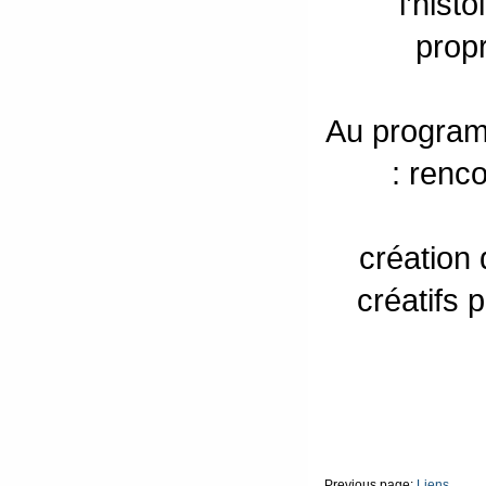
l’hist
propr
Au programm
: renco
création 
créatifs 
Previous page:
Liens